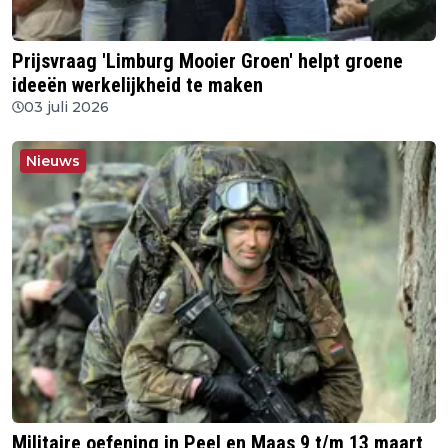
Prijsvraag 'Limburg Mooier Groen' helpt groene
ideeën werkelijkheid te maken
03 juli 2026
Nieuws
Militaire oefening in Peel en Maas 9 t/m 13 maart