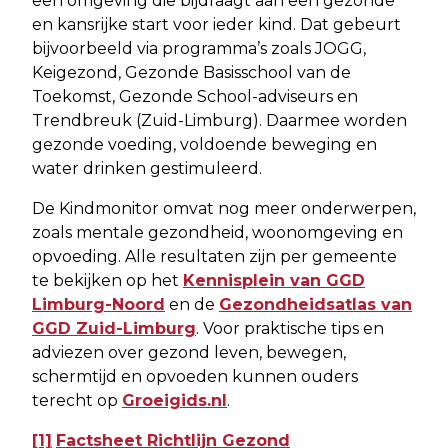
een omgeving die bijdraagt aan een gezonde
en kansrijke start voor ieder kind. Dat gebeurt
bijvoorbeeld via programma’s zoals JOGG,
Keigezond, Gezonde Basisschool van de
Toekomst, Gezonde School-adviseurs en
Trendbreuk (Zuid-Limburg). Daarmee worden
gezonde voeding, voldoende beweging en
water drinken gestimuleerd.
De Kindmonitor omvat nog meer onderwerpen,
zoals mentale gezondheid, woonomgeving en
opvoeding. Alle resultaten zijn per gemeente
te bekijken op het
Kennisplein van GGD
Limburg-Noord
en de
Gezondheidsatlas van
GGD Zuid-Limburg
. Voor praktische tips en
adviezen over gezond leven, bewegen,
schermtijd en opvoeden kunnen ouders
terecht op
Groeigids.nl
.
[1]
Factsheet Richtlijn Gezond