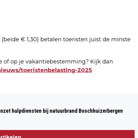
(beide € 1,30) betalen toeristen juist de minste
e of op je vakantiebestemming? Kijk dan
nieuws/toeristenbelasting-2025
Volgend artikel
POLITIE HOUDT ALCOHOLCONTROLE
nzet hulpdiensten bij natuurbrand Boschhuizerbergen
AAN DE SEVENUMSEDIJK IN MAASBREE
rtikelen