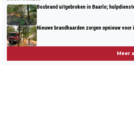
KONINKLIJKE ONDERSCHEIDING VOOR
Bosbrand uitgebroken in Baarlo; hulpdienst
HENK LANSBERGEN UIT MEIJEL
Nieuwe brandhaarden zorgen opnieuw voor i
Meer a