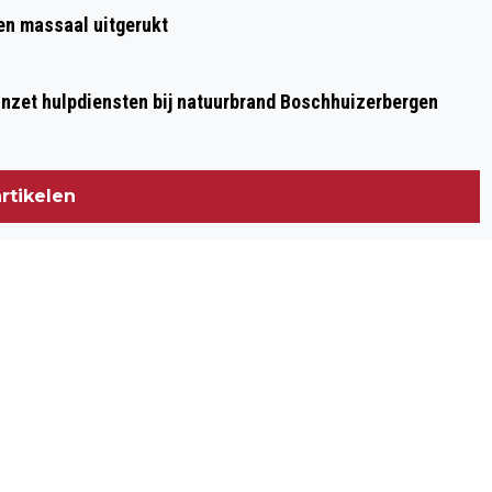
LIMBURG VOOR LIMBURG: ARRIVA
en massaal uitgerukt
BRENGT DUIZENDEN KINDEREN NAAR
SPORT EN CULTUUR
nzet hulpdiensten bij natuurbrand Boschhuizerbergen
rtikelen