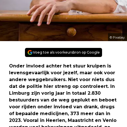
© Pixabay.
Voeg toe als voorkeursbron op Google
Onder invloed achter het stuur kruipen is
levensgevaarlijk voor jezelf, maar ook voor
andere weggebruikers. Niet voor niets dus
dat de politie hier streng op controleert. In
Limburg zijn vorig jaar in totaal 2.830
bestuurders van de weg geplukt en beboet
voor rijden onder invloed van drank, drugs
of bepaalde medicijnen, 373 meer dan in
2023. Vooral in Heerlen, Maastricht en Venlo