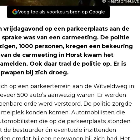
© Keistadnieuws.
Voeg toe als voorkeursbron op Google
h vrijdagavond op een parkeerplaats aan de
r sprake was van een carmeeting. De politie
wezigen, 1000 personen, kregen een bekeuring
 van de carmeeting in Horst kwam het
amelden. Ook daar trad de politie op. Er is
pwapen bij zich droeg.
ich op een parkeerterrein aan de Witveldweg in
ongeveer 500 auto’s aanwezig waren. Er werden
enbare orde werd verstoord. De politie zorgde
rzamelplek konden komen. Automobilisten die
tomobilisten die op de parkeerplaats stonden
t de bestuurder én eventuele inzittenden
en omdat hij een nepwapen bij zich had. Het