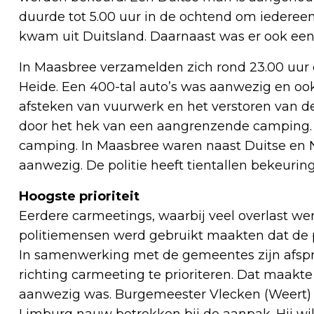
duurde tot 5.00 uur in de ochtend om iedereen
kwam uit Duitsland. Daarnaast was er ook een
In Maasbree verzamelden zich rond 23.00 uur 
Heide. Een 400-tal auto’s was aanwezig en ook
afsteken van vuurwerk en het verstoren van de
door het hek van een aangrenzende camping. Ee
camping. In Maasbree waren naast Duitse en 
aanwezig. De politie heeft tientallen bekeuri
Hoogste prioriteit
Eerdere carmeetings, waarbij veel overlast w
politiemensen werd gebruikt maakten dat de poli
In samenwerking met de gemeentes zijn afspr
richting carmeeting te prioriteren. Dat maakte 
aanwezig was. Burgemeester Vlecken (Weert)
Limburg nauw betrokken bij de aanpak. Hij wil