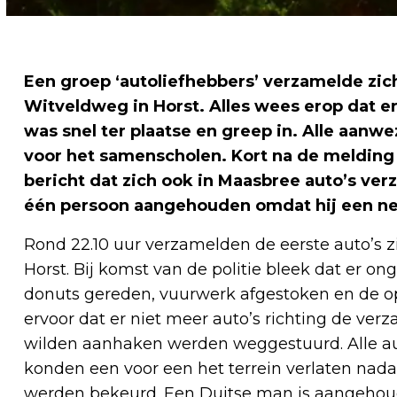
Een groep ‘autoliefhebbers’ verzamelde zic
Witveldweg in Horst. Alles wees erop dat e
was snel ter plaatse en greep in. Alle aan
voor het samenscholen. Kort na de melding
bericht dat zich ook in Maasbree auto’s verz
één persoon aangehouden omdat hij een ne
Rond 22.10 uur verzamelden de eerste auto’s z
Horst. Bij komst van de politie bleek dat er 
donuts gereden, vuurwerk afgestoken en de op
ervoor dat er niet meer auto’s richting de ve
wilden aanhaken werden weggestuurd. Alle au
konden een voor een het terrein verlaten nada
werden bekeurd. Een Duitse man is aangehoud