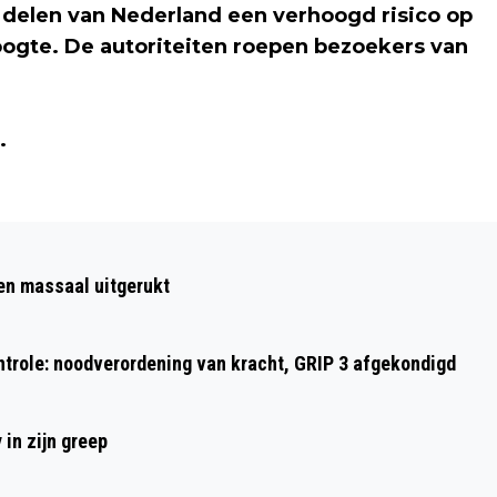
delen van Nederland een verhoogd risico op
ogte. De autoriteiten roepen bezoekers van
.
.
Volgend artikel
HITTE IN NEDERLAND: SCHOLEN DICHT,
en massaal uitgerukt
EXAMENS GESCHRAPT EN WERK
AANGEPAST
ontrole: noodverordening van kracht, GRIP 3 afgekondigd
in zijn greep