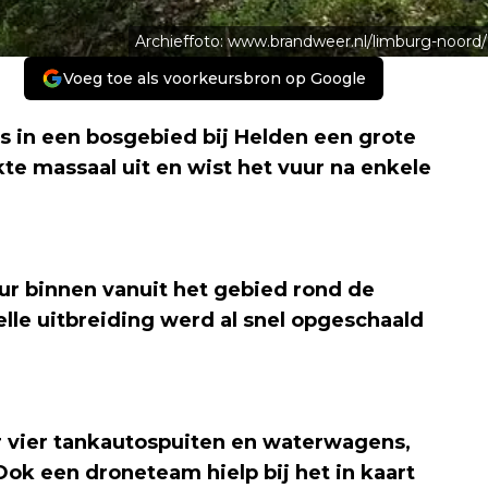
Archieffoto: www.brandweer.nl/limburg-noord/
Voeg toe als voorkeursbron op Google
 in een bosgebied bij Helden een grote
e massaal uit en wist het vuur na enkele
r binnen vanuit het gebied rond de
le uitbreiding werd al snel opgeschaald
vier tankautospuiten en waterwagens,
ok een droneteam hielp bij het in kaart