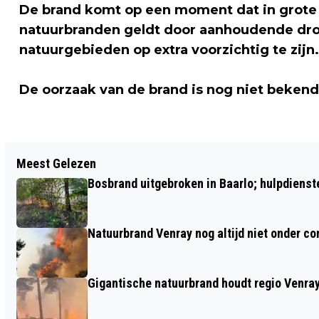
De brand komt op een moment dat in grote 
natuurbranden geldt door aanhoudende dro
natuurgebieden op extra voorzichtig te zijn
De oorzaak van de brand is nog niet bekend
Vorig artikel
Meest Gelezen
GROTE BRAND IN KRINGLOOPWINKEL
Bosbrand uitgebroken in Baarlo; hulpdienst
AAN MAASBREESEWEG IN SEVENUM
Natuurbrand Venray nog altijd niet onder c
Gigantische natuurbrand houdt regio Venray 